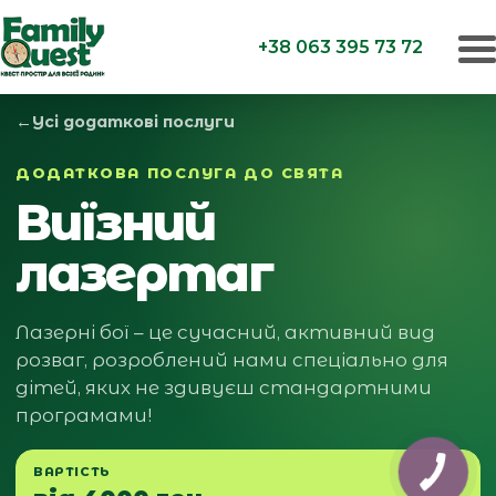
+38 063 395 73 72
←
Усі додаткові послуги
ДОДАТКОВА ПОСЛУГА ДО СВЯТА
Виїзний
лазертаг
Лазерні бої – це сучасний, активний вид
розваг, розроблений нами спеціально для
дітей, яких не здивуєш стандартними
програмами!
ВАРТІСТЬ