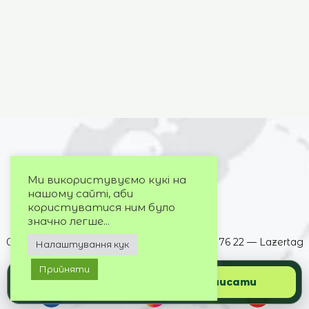
Ми використувуємо кукі на
нашому сайті, аби
користуватися ним було
значно легше...
063 395 73 72 — Cosmo Multimall
050 032 76 22 — Lazertag
Налаштування кук
099 244 72 73 — DREAM berry
Прийняти
Подзвонити
Написати