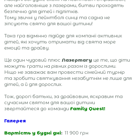
але найголовніше з лазерами, битви проходять
безпечно для дітей і підлітків.
Тому звичні у пейнтболі синці та садна не
зіпсують свято для вашої дитини!
Така гра відмінно підійде для компанії активних
дітей, які хочуть отримати від свята море
емоцій та драйву.
Ще один чудовий плюс
Лазертагу
це те, що діти
можуть грати на рівних разом із дорослими.
Ніщо не заважає вам провести сімейний турнір
та зробити святкування незабутнім не лише для
дітей, а й для дорослих.
Тож, дорогі батьки, за драйвовим, яскравим та
сучасним святом для вашої дитини
звертайтеся до команди
Family Quest!
Галерея
Вартість у будні дні
:
11 900 грн