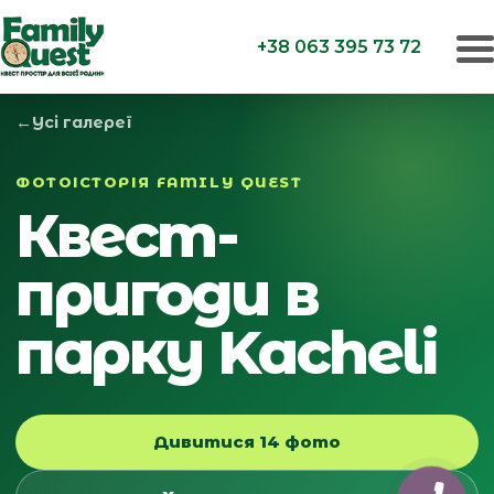
+38 063 395 73 72
←
Усі галереї
ФОТОІСТОРІЯ FAMILY QUEST
Квест-
пригоди в
парку Kacheli
Дивитися 14 фото