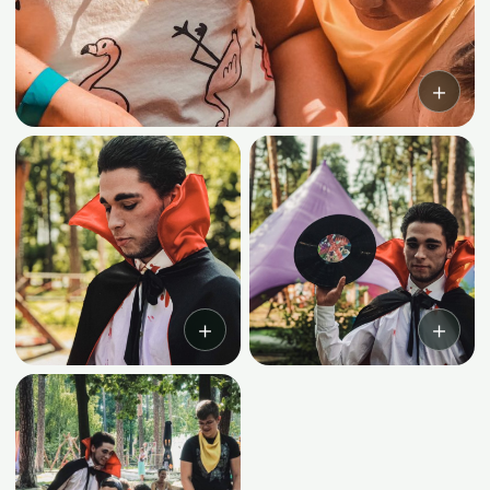
＋
＋
＋