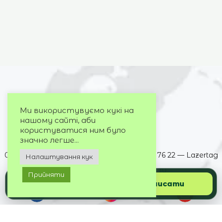
Ми використувуємо кукі на
нашому сайті, аби
користуватися ним було
значно легше...
063 395 73 72 — Cosmo Multimall
050 032 76 22 — Lazertag
Налаштування кук
099 244 72 73 — DREAM berry
Прийняти
Подзвонити
Написати