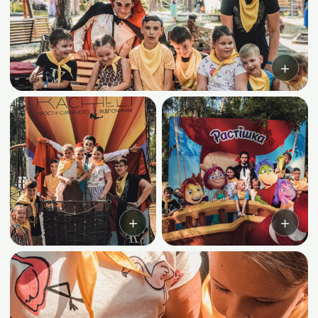
＋
＋
＋