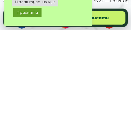
063 395 73 72 — Cosmo Multimall
050 032 76 22 — Lazertag
Налаштування кук
099 244 72 73 — DREAM berry
Прийняти
Подзвонити
Написати
НАШІ КВЕСТ-ПРОСТОРИ
ТРЦ Cosmo Multimall, блок Б, 4 поверх
Київ, вул. Вадима Гетьмана, 6
Lazertag Family Quest
Київ, вул. Вадима Гетьмана, 6
ТРЦ DREAM berry, 2 поверх, атріум «Італія»
Київ, просп. Оболонський, 21Б
КОРИСНІ ПОСИЛАННЯ
Про компанію