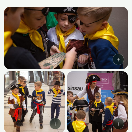
＋
＋
＋