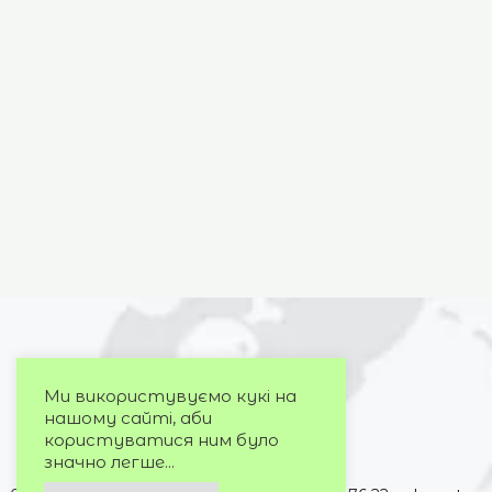
Ми використувуємо кукі на
нашому сайті, аби
користуватися ним було
значно легше...