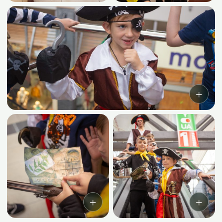
＋
＋
＋