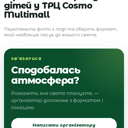
дітей у ТРЦ Cosmo
Multimall
Перегляньте фото з події та оберіть формат,
який найбільше пасує до вашого свята.
ЗВ’ЯЗАТИСЯ
Сподобалась
атмосфера?
Розкажіть, яке свято плануєте, —
організатор допоможе з форматом і
локацією.
Написати організатору