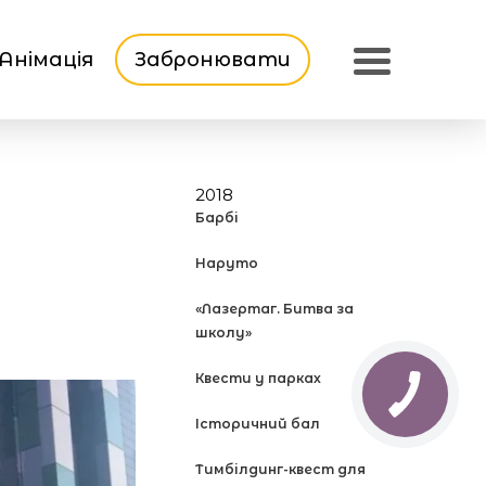
Анімація
Забронювати
2018
Барбі
Наруто
«Лазертаг. Битва за
школу»
Квести у парках
Історичний бал
Тимбілдинг-квест для