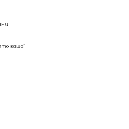
ими
вято вашої