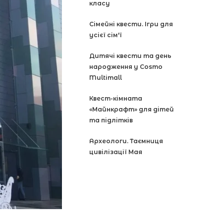
класу
Сімейні квести. Ігри для
усієї сім'ї
Дитячі квести та день
народження у Cosmo
Multimall
Квест-кімната
«Майнкрафт» для дітей
та підлітків
Археологи. Таємниця
цивілізації Мая