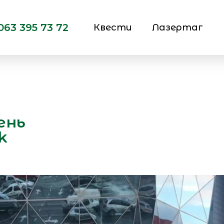
063 395 73 72
Квести
Лазертаг
ень
k