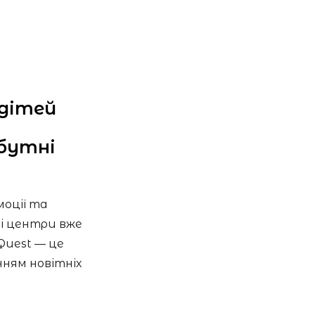
 дітей
бутні
моції та
і центри вже
Quest — це
нням новітніх