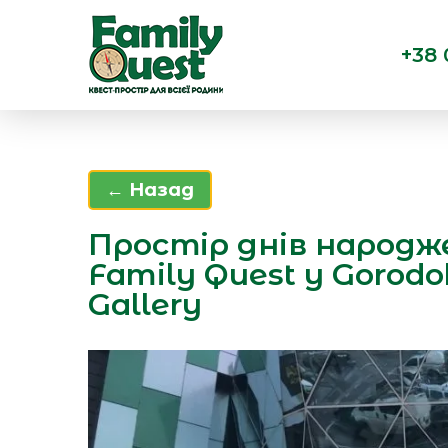
+38 
← Назад
Простір днів народж
Family Quest у Gorodo
Gallery