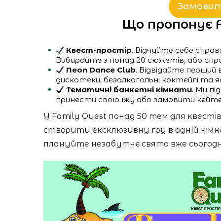
Замовит
Що пропонує Fa
Квест-простір
. Відчуйте себе спр
Вибирайте з понад 20 сюжетів, або сп
Neon Dance Club
. Відвідайте перший 
дискотеки, безалкогольні коктейлі та 
Тематичні банкетні кімнати
. Ми п
принести свою їжу або замовити кейтери
У Family Quest понад 50 тем для квесті
створити ексклюзивну гру в одній кімна
плануйте незабутнє свято вже сьогодн