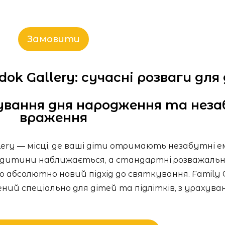
Замовити
dok Gallery: сучасні розваги для
вання дня народження та неза
враження
lery — місці, де ваші діти отримають незабутні е
 дитини наближається, а стандартні розважальн
 абсолютно новий підхід до святкування. Family 
ий спеціально для дітей та підлітків, з урахува