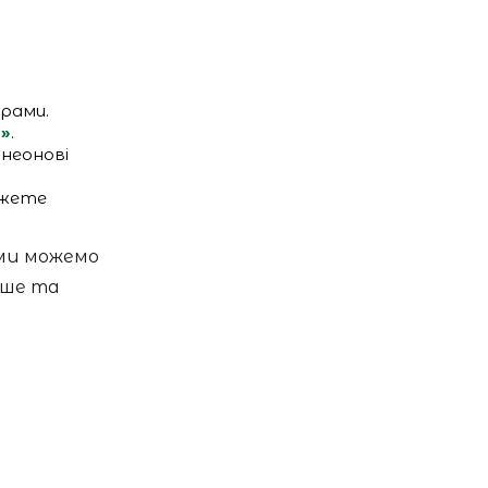
рами.
у»
.
 неонові
ожете
 ми можемо
ьше та