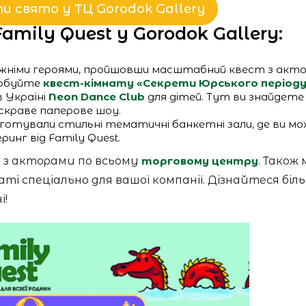
и свято у ТЦ Gorodok Gallery
mily Quest у Gorodok Gallery:
авжніми героями, пройшовши масштабний квест з акто
робуйте
квест-кімнату «Секрети Юрського період
в Україні
Neon Dance Club
для дітей. Тут ви знайдете
яскраве паперове шоу.
ідготували стильні тематичні банкетні зали, де ви м
нг від Family Quest.
в з акторами по всьому
торговому центру
. Також
ті спеціально для вашої компанії. Дізнайтеся біл
і!