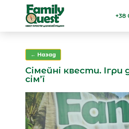
+38 
← Назад
Сімейні квести. Ігри д
сім’ї