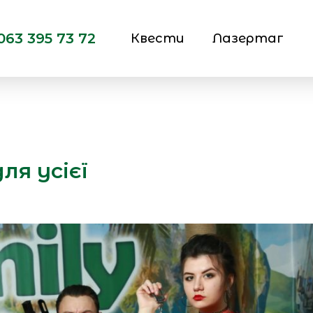
063 395 73 72
Квести
Лазертаг
ля усієї