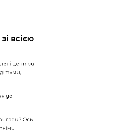
зі всією
льні центри,
 дітьми,
ня до
ригоди? Ось
тніми