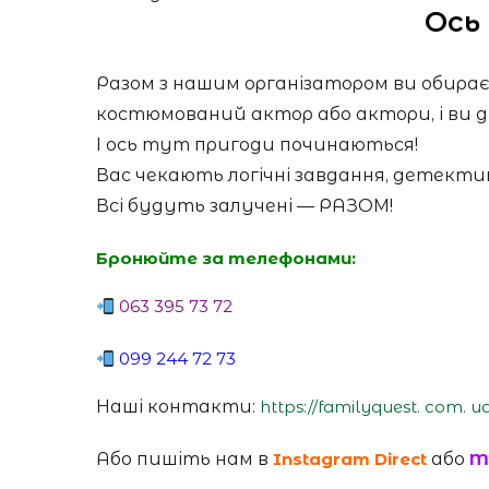
Ось 
Разом з нашим організатором ви обирає
костюмований актор або актори, і ви ді
І ось тут пригоди починаються!
Вас чекають логічні завдання, детекти
Всі будуть залучені — РАЗОМ!
Бронюйте за телефонами:
063 395 73 72
099 244 72 73
Наші контакти:
https://familyquest. com. u
Або пишіть нам в
Instagram Direct
або
M