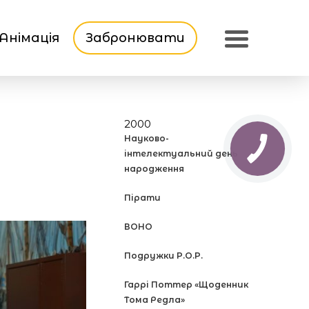
Анімація
Забронювати
2000
Науково-
інтелектуальний день
народження
Пірати
ВОНО
Подружки P.O.P.
Гаррі Поттер «Щоденник
Тома Редла»