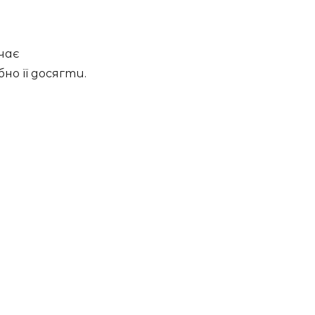
чає
но її досягти.