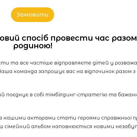
Замовити
овий спосіб провести час разом 
родиною!
ести та все частіше відправляєте дітей у розважа
Наша команда запрошує вас на відпочинок разом з
кий поєднує в собі тімбілдинг-стратегію та бажан
м з нашими акторами стати героями справжньої п
ваш сімейний альбом наповнюється новими незабу