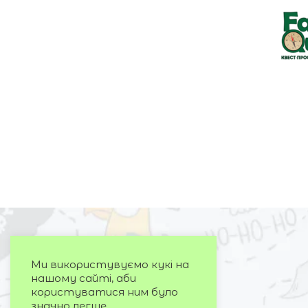
Ми використувуємо кукі на
нашому сайті, аби
користуватися ним було
значно легше...