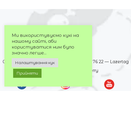
Ми використувуємо кукі на
нашому сайті, аби
користуватися ним було
значно легше...
063 395 73 72 — Cosmo Multimall
050 032 76 22 — Lazertag
Налаштування кук
099 244 72 73 — DREAM berry
Прийняти
НАШІ КВЕСТ-ПРОСТОРИ
ТРЦ Cosmo Multimall, блок Б, 4 поверх
Київ, вул. Вадима Гетьмана, 6