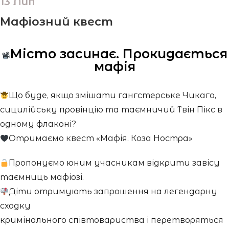
13 Лип
Мафіозний квест
Місто засинає. Прокидається
мафія
Що буде, якщо змішати гангстерське Чикаго,
сицилійську провінцію та таємничий Твін Пікс в
одному флаконі?
Отримаємо квест «Мафія. Коза Ностра»
Пропонуємо юним учасникам відкрити завісу
таємниць мафіозі.
Діти отримують запрошення на легендарну
сходку
кримінального співтовариства і перетворяться