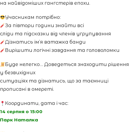
на найвідоміших гангстерів епохи.
Учасникам потрібно:
За півтори години знайти всі
сліди та підсказки від членів угрупування
Дізнатись ім’я ватажка банди
Вирішити логічні завдання та головоломки
Буде нелегко… Доведеться знаходити рішення
у безвихідних
ситуаціях та дізнатись, що за таємниці
прописані в омереті.
Координати, дата і час:
14 серпня о 15:00
Парк Наталка