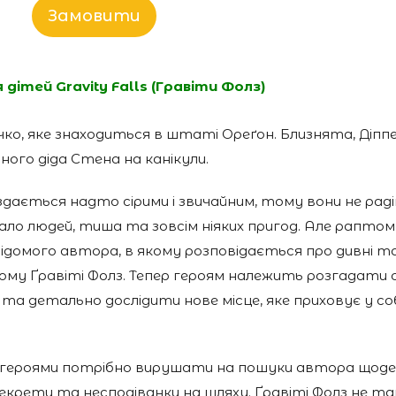
Замовити
я дітей
Gravity Falls (
Гравіти Фолз)
чко, яке знаходиться в штаті
Ореґон
. Близнята, Діппе
дного діда Стена на канікули.
 здається надто сірими і звичайним, тому вони не рад
ало людей, тиша та зовсім ніяких пригод. Але раптом,
домого автора, в якому розповідається про дивні та 
ному
Ґравіті
Фолз. Тепер героям належить розгадати
та детально дослідити нове місце, яке приховує у со
з героями потрібно вирушати на пошуки автора щод
секрети та несподіванки на шляху.
Ґравіті
Фолз не та