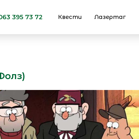
063 395 73 72
Квести
Лазертаг
 Фолз)