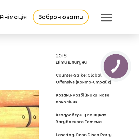
Анімація
Забронювати
2018
Діти шпигуни
Counter-Strike: Global
Offensive (Контр-Страйк)
Козаки-Розбійники: нове
покоління
Квадробери у пошуках
Загубленого Тотема
Lasertag-Neon Disco Party