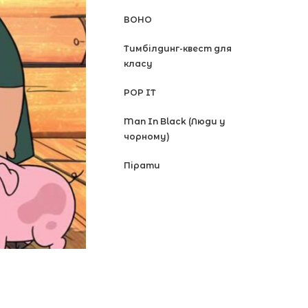
ВОНО
Тимбілдинг-квест для
класу
POP IT
Man In Black (Люди у
чорному)
Пірати