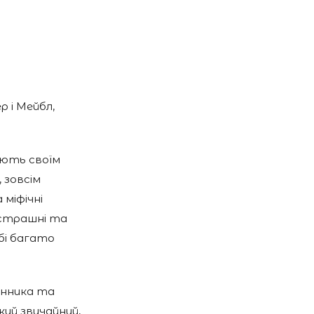
р і Мейбл,
іють своїм
 зовсім
міфічні
 страшні та
бі багато
енника та
кий звичайний,