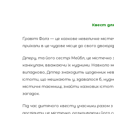
Квест дл
Ґравіті Фолз
— це казкове невеличке місте
приїхали в це чудове місце до свого двоюрі
Діперу, та його сестрі Мейбл, це містечко
канікулам, вважаючи їх нудними. Навколо м
випадково, Діппер знаходить щоденник неві
істоти, що мешкають у, здавалося б, нуд
містичні таємниці, знайти казкових істот 
загадок.
Під час дитячого квесту учасники разом 
дослідити це містечко, розкриваючи його 