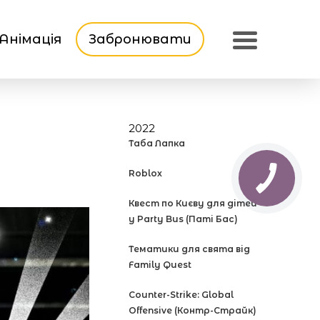
Анімація
Забронювати
2022
Таба Лапка
Roblox
Квест по Києву для дітей
у Party Bus (Паті Бас)
Тематики для свята від
Family Quest
Counter-Strike: Global
Offensive (Контр-Страйк)