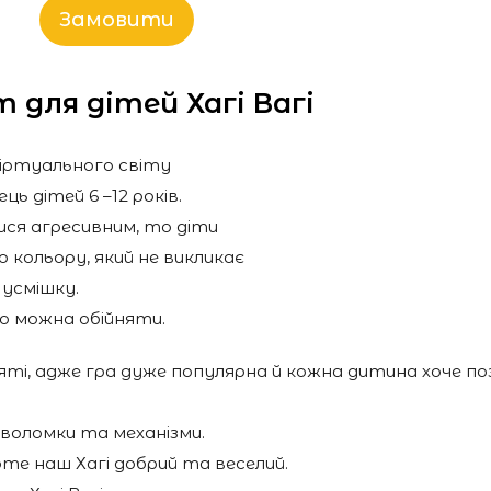
Замовити
 для дітей Хагі Вагі
 віртуального світу
ць дітей 6 –12 років.
ися агресивним, то діти
 кольору, який не викликає
 усмішку.
що можна обійняти.
яті, адже гра дуже популярна й кожна дитина хоче п
оволомки та механізми.
те наш Хагі добрий та веселий.