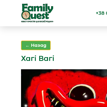
+38 
← Назад
Хагі Вагі