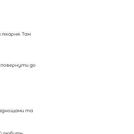
а лікарня. Там
й повернути до
кладнощами та
а й любить