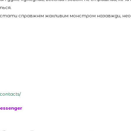
ться.
г стати справжнім жахливим монстром назавжди, нео
/contacts/
essenger