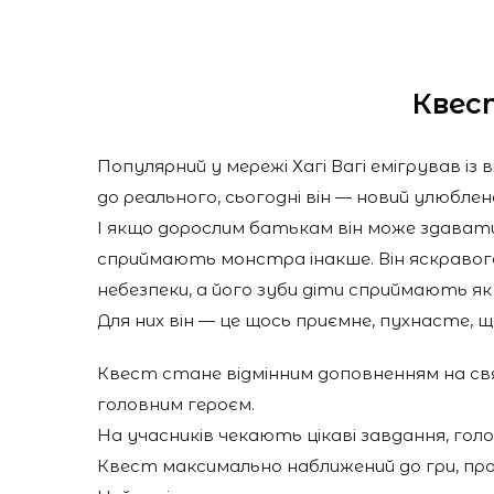
Квест
Популярний у мережі Хагі Вагі емігрував із
до реального, сьогодні він — новий улюблене
І якщо дорослим батькам він може здават
сприймають монстра інакше. Він яскравого
небезпеки, а його зуби діти сприймають як
Для них він — це щось приємне, пухнасте, 
Квест стане відмінним доповненням на св
головним героєм.
На учасників чекають цікаві завдання, гол
Квест максимально наближений до гри, про