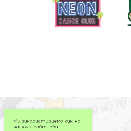
Ми використувуємо кукі на
нашому сайті, аби