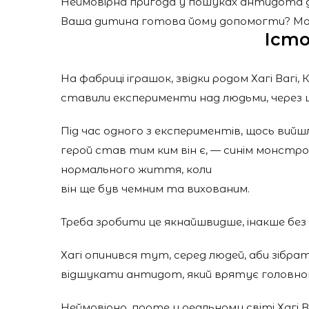
Неймовірна пригода у пошуках антидота дл
Ваша дитина готова йому допомогти? Мо
Істо
На фабриці іграшок, звідки родом Хагі Вагі, К
ставили експерименти над людьми, через що
Під час одного з експериментів, щось вийш
герой став тим ким він є, — синім монстро
нормального життя, коли
він ще був чемним та вихованим.
Треба зробити це якнайшвидше, інакше без
Хагі опинився тут, серед людей, аби зібр
відшукати антидот, який врятує головног
Неймовірно, проте у реальному світі Хагі В