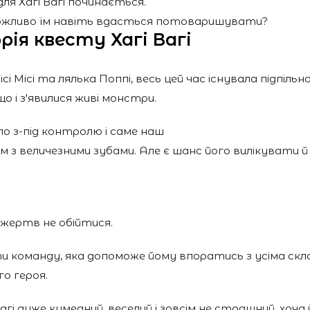
я Хагі Вагі починається.
жливо їм навіть вдасться потоваришувати?
рія квесту Хагі Вагі
ісі Місі та лялька Поппі, весь цей час існувала підпільн
 і з'явилися живі монстри.
ло з-під контролю і саме наш
м з величезними зубами. Але є шанс його вилікувати 
 жертв не обійтися.
ати команду, яка допоможе йому впоратись з усіма с
о героя.
агі дуже кумедний, веселий і зовсім не страшний, хоч